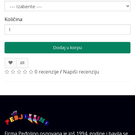
Količina
Dodaj u korpu
0 recenzije
/
Napiši recenziju
Firma Peđolino osnovana je još 1994. godine i bavila se