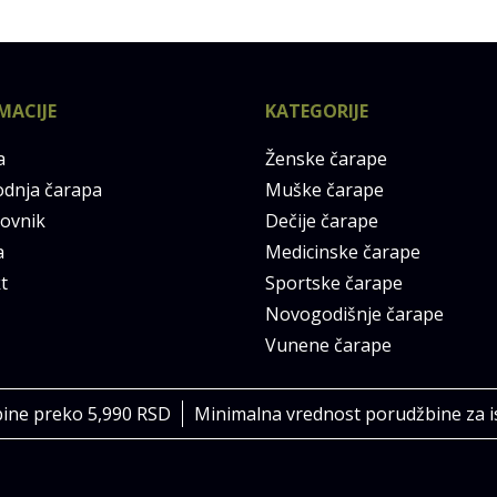
MACIJE
KATEGORIJE
a
Ženske čarape
odnja čarapa
Muške čarape
ovnik
Dečije čarape
a
Medicinske čarape
t
Sportske čarape
Novogodišnje čarape
Vunene čarape
bine preko 5,990 RSD
Minimalna vrednost porudžbine za i