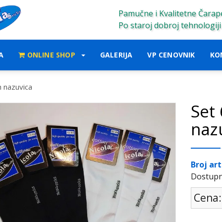
Pamučne i Kvalitetne Čarap
Po staroj dobroj tehnologiji
A
ONLINE SHOP
GALERIJA
VP CENOVNIK
KO
h nazuvica
Set
naz
Broj art
Dostup
Cena: