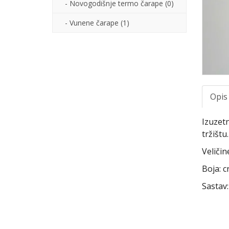
- Novogodišnje termo čarape (0)
- Vunene čarape (1)
Opis
Izuzetn
tržištu
Veličin
Boja: c
Sastav