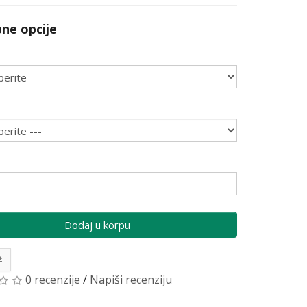
ne opcije
Dodaj u korpu
0 recenzije
/
Napiši recenziju