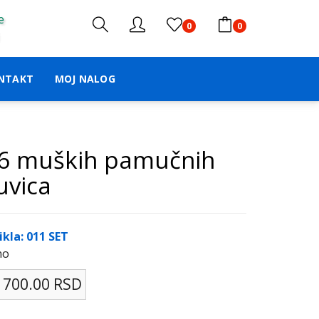
e
0
0
NTAKT
MOJ NALOG
 6 muških pamučnih
uvica
ikla: 011 SET
no
 700.00 RSD