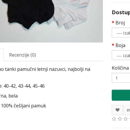
Dostup
Broj
Boja
Recenzije (0)
Količina
o tanki pamučni letnji nazuvci, najbolji na
.
e: 40-42, 43-44, 45-46
rna, bela
: 100% češljani pamuk