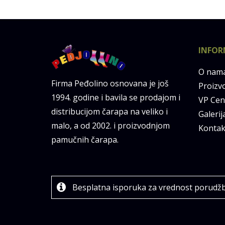
INFOR
O nam
Firma Peđolino osnovana je još
Proizv
1994. godine i bavila se prodajom i
VP Cen
distribucijom čarapa na veliko i
Galerij
malo, a od 2002. i proizvodnjom
Kontak
pamučnih čarapa.
Besplatna isporuka za vrednost porudž